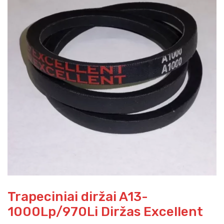
Trapeciniai diržai A13-
1000Lp/970Li Diržas Excellent