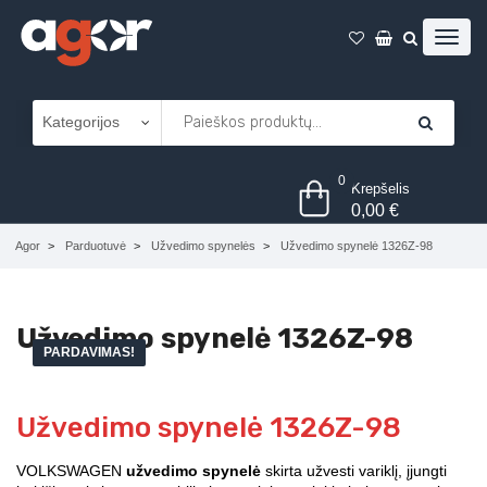
0
Krepšelis
0,00
€
Agor
Parduotuvė
Užvedimo spynelės
Užvedimo spynelė 1326Z-98
Užvedimo spynelė 1326Z-98
PARDAVIMAS!
Užvedimo spynelė 1326Z-98
VOLKSWAGEN
užvedimo spynelė
skirta užvesti variklį, įjungti