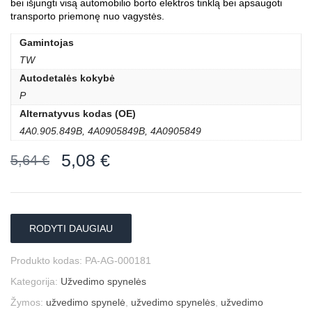
bei išjungti visą automobilio borto elektros tinklą bei apsaugoti
transporto priemonę nuo vagystės.
Gamintojas
TW
Autodetalės kokybė
P
Alternatyvus kodas (OE)
4A0.905.849B, 4A0905849B, 4A0905849
5,08
€
5,64
€
RODYTI DAUGIAU
Produkto kodas:
PA-AG-000181
Kategorija:
Užvedimo spynelės
Žymos:
užvedimo spynelė
,
užvedimo spynelės
,
užvedimo