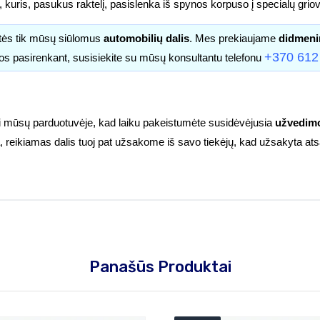
kuris, pasukus raktelį, pasislenka iš spynos korpuso į specialų griove
itės tik mūsų siūlomus
automobilių dalis
. Mes prekiaujame
didmeni
+370 612
os pasirenkant, susisiekite su mūsų konsultantu telefonu
ti mūsų parduotuvėje, kad laiku pakeistumėte susidėvėjusia
užvedimo
ėra, reikiamas dalis tuoj pat užsakome iš savo tiekėjų, kad užsakyta at
Panašūs Produktai