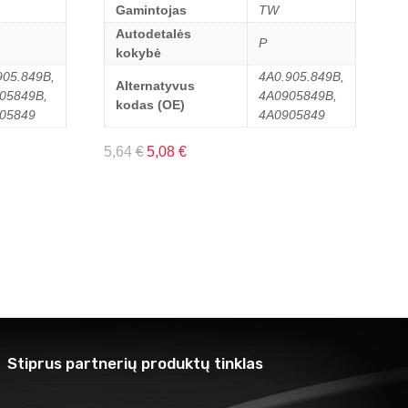
Gamintojas
TW
Autodetalės
P
kokybė
905.849B,
4A0.905.849B,
Alternatyvus
05849B,
4A0905849B,
kodas (OE)
05849
4A0905849
5,64
€
5,08
€
Stiprus partnerių produktų tinklas