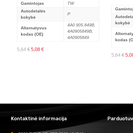
Gamintojas
TW
Gaminto
Autodetalės
P
Autodeta
kokybė
kokybė
4A0.905.849B,
Alternatyvus
4A0905849B,
Alternat
kodas (OE)
4A0905849
kodas (
5,64
€
5,08
€
5,64
€
5,0
Kontaktinė informacija
Parduotuv