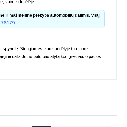
lį vairo kolonėlėje.
ne ir mažmenine prekyba automobilių dalimis, visų
 78179
 spynelę
. Stengiamės, kad sandėlyje turėtume
sarginė dalis Jums būtų pristatyta kuo greičiau, o pačios