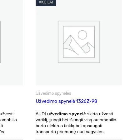
AKCIJA!
Užvedimo spynelės
Užvedimo spynelė 1326Z-98
užvesti
AUDI
užvedimo spynelė
skirta užvesti
utomobilio
variklį, įjungti bei išjungti visą automobilio
ti
borto elektros tinklą bei apsaugoti
ės.
transporto priemonę nuo vagystės.