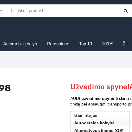
Automobilių dalys
Parduotuvė
Top 10
100 €
Ž.U.
-98
Užvedimo spynel
AUDI
užvedimo spynelė
skirta u
tinklą bei apsaugoti transporto 
Gamintojas
Autodetalės kokybė
Alternatyvus kodas (OE)