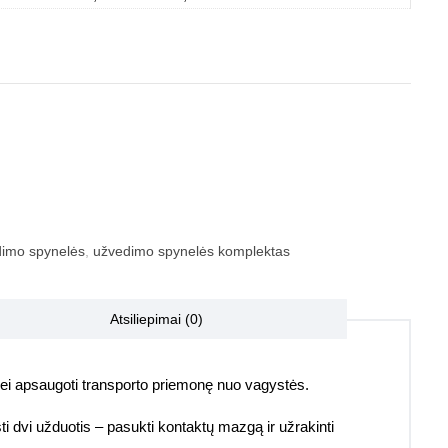
imo spynelės
,
užvedimo spynelės komplektas
Atsiliepimai (0)
irą bei apsaugoti transporto priemonę nuo vagystės.
ti dvi užduotis – pasukti kontaktų mazgą ir užrakinti