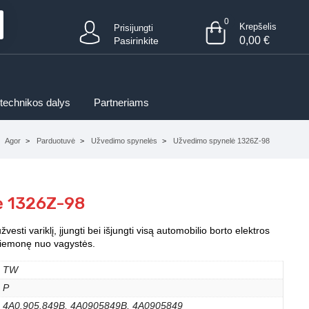
0
Krepšelis
Prisijungti
0,00
€
Pasirinkite
 technikos dalys
Partneriams
Agor
Parduotuvė
Užvedimo spynelės
Užvedimo spynelė 1326Z-98
ė 1326Z-98
žvesti variklį, įjungti bei išjungti visą automobilio borto elektros
priemonę nuo vagystės.
TW
P
4A0.905.849B, 4A0905849B, 4A0905849