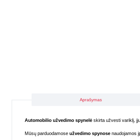
Aprašymas
Automobilio užvedimo spynelė
skirta užvesti variklį, 
Mūsų parduodamose
užvedimo spynose
naudojamos įpr