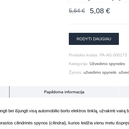
5,08
€
5,64
€
RODYTI DAUGIAU
Produkto kodas:
PA-AG-000173
Kategorija:
Užvedimo spynelės
Žymos:
užvedimo spynelė
,
užved
Papildoma informacija
įjungti bei išjungti visą automobilio borto elektros tinklą, užrakinti va
astos cilindrinės spynos (cilindrai), kurios leidžia vienu metu išspręs