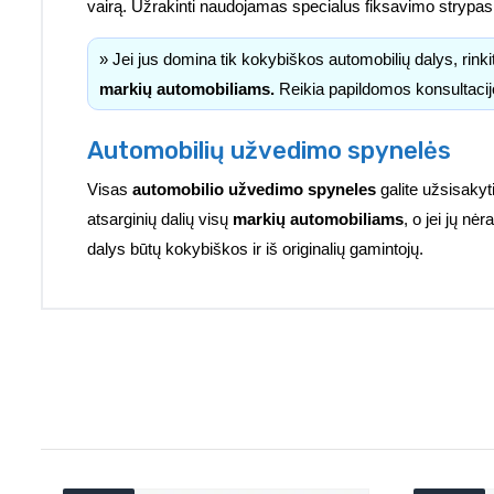
vairą. Užrakinti naudojamas specialus fiksavimo strypas, 
» Jei jus domina tik kokybiškos automobilių dalys, rink
markių automobiliams.
Reikia papildomos konsultacij
Automobilių užvedimo spynelės
Visas
automobilio užvedimo spyneles
galite užsisaky
atsarginių dalių visų
markių automobiliams
, o jei jų n
dalys būtų kokybiškos ir iš originalių gamintojų.