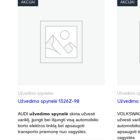
AKCIJA!
AKCIJA!
Užvedimo spynelės
Užvedimo s
Užvedimo spynelė 1326Z-98
Užvedimo 
AUDI
užvedimo spynelė
skirta užvesti
VOLKSWA
variklį, įjungti bei išjungti visą automobilio
užvesti varik
borto elektros tinklą bei apsaugoti
automobilio 
transporto priemonę nuo vagystės.
apsaugoti 
vagystės.