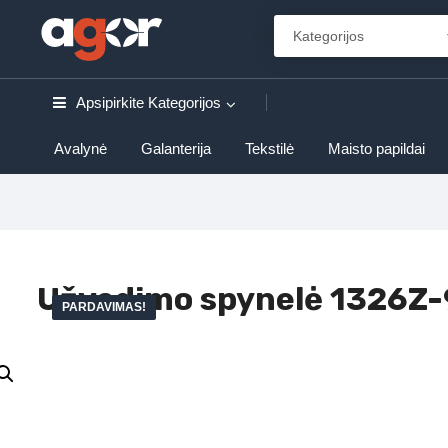
Apsipirkite
Kategorijos
Avalynė
Galanterija
Tekstilė
Maisto papildai
Užvedimo spynelė 1326Z
PARDAVIMAS!