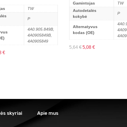
Gamintojas
TW
jas
TW
Autodetalės
P
lės
kokybė
P
4A0.
Alternatyvus
4A0.905.849B,
4A09
yvus
kodas (OE)
4A0905849B,
4A09
OE)
4A0905849
5,64
€
5,08
€
8
€
ės skyriai
Apie mus