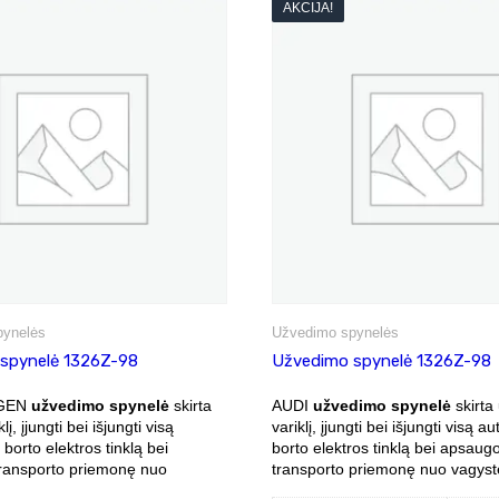
AKCIJA!
pynelės
Užvedimo spynelės
spynelė 1326Z-98
Užvedimo spynelė 1326Z-98
GEN
užvedimo spynelė
skirta
AUDI
užvedimo spynelė
skirta 
lį, įjungti bei išjungti visą
variklį, įjungti bei išjungti visą a
borto elektros tinklą bei
borto elektros tinklą bei apsaugo
transporto priemonę nuo
transporto priemonę nuo vagyst