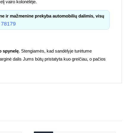
lį vairo kolonėlėje.
ne ir mažmenine prekyba automobilių dalimis, visų
 78179
 spynelę
. Stengiamės, kad sandėlyje turėtume
sarginė dalis Jums būtų pristatyta kuo greičiau, o pačios