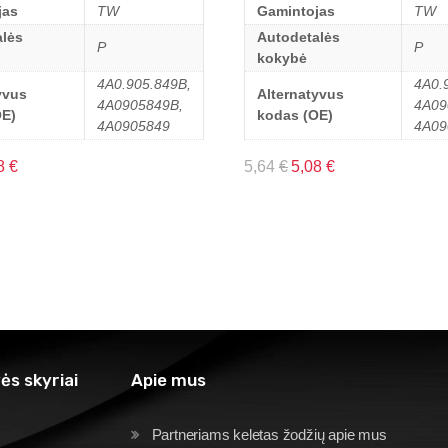
jas
TW
Gamintojas
TW
lės
Autodetalės
P
P
kokybė
4A0.905.849B,
4A0.
yvus
Alternatyvus
4A0905849B,
4A09
OE)
kodas (OE)
4A0905849
4A09
8
€
5,64
€
5,08
€
ės skyriai
Apie mus
Partneriams keletas žodžių apie mus