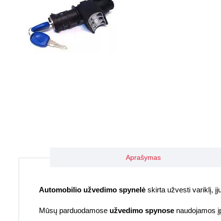
Aprašymas
Automobilio užvedimo spynelė
skirta užvesti variklį, 
Mūsų parduodamose
užvedimo spynose
naudojamos įpr