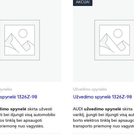
AKCIJA!
pynelės
Užvedimo spynelės
spynelė 1326Z-98
Užvedimo spynelė 1326Z-98
dimo spynelė
skirta užvesti
AUDI
užvedimo spynelė
skirta 
gti bei išjungti visą automobilio
variklį, įjungti bei išjungti visą a
os tinklą bei apsaugoti
borto elektros tinklą bei apsaugo
 priemonę nuo vagystės.
transporto priemonę nuo vagyst