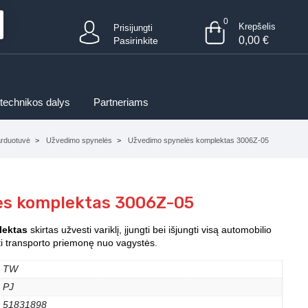
0
Krepšelis
Prisijungti
0,00
€
Pasirinkite
 technikos dalys
Partneriams
rduotuvė
Užvedimo spynelės
Užvedimo spynelės komplektas 3006Z-05
ės komplektas 3006Z-05
lektas
skirtas užvesti variklį, įjungti bei išjungti visą automobilio
oti transporto priemonę nuo vagystės.
TW
PJ
51831898