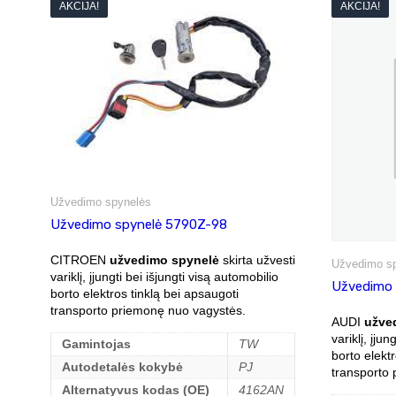
AKCIJA!
AKCIJA!
Užvedimo spynelės
Užvedimo spynelė 5790Z-98
CITROEN
užvedimo spynelė
skirta užvesti
Užvedimo s
variklį, įjungti bei išjungti visą automobilio
Užvedimo 
borto elektros tinklą bei apsaugoti
transporto priemonę nuo vagystės.
AUDI
užve
variklį, įjun
Gamintojas
TW
borto elektr
Autodetalės kokybė
PJ
transporto
Alternatyvus kodas (OE)
4162AN