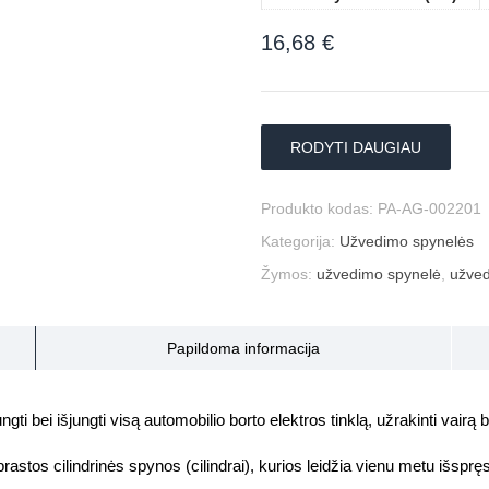
16,68
€
RODYTI DAUGIAU
Produkto kodas:
PA-AG-002201
Kategorija:
Užvedimo spynelės
Žymos:
užvedimo spynelė
,
užved
Papildoma informacija
įjungti bei išjungti visą automobilio borto elektros tinklą, užrakinti va
astos cilindrinės spynos (cilindrai), kurios leidžia vienu metu išspręs