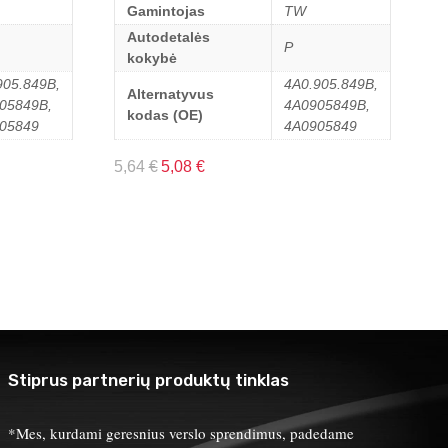
Gamintojas
TW
Autodetalės
P
kokybė
905.849B,
4A0.905.849B,
Alternatyvus
05849B,
4A0905849B,
kodas (OE)
05849
4A0905849
5,64
€
5,08
€
Stiprus partnerių produktų tinklas
*Mes, kurdami geresnius verslo sprendimus, padedame