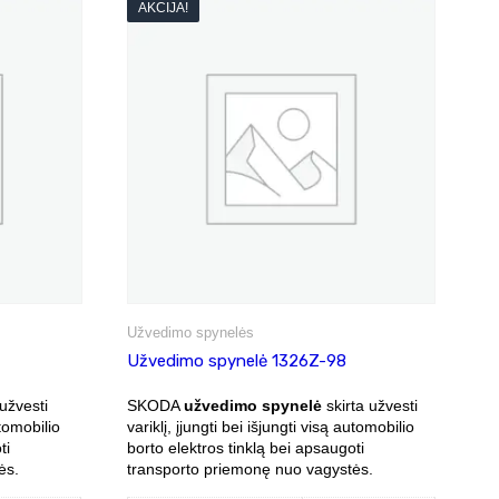
AKCIJA!
Užvedimo spynelės
Užvedimo spynelė 1326Z-98
užvesti
SKODA
užvedimo spynelė
skirta užvesti
utomobilio
variklį, įjungti bei išjungti visą automobilio
ti
borto elektros tinklą bei apsaugoti
ės.
transporto priemonę nuo vagystės.