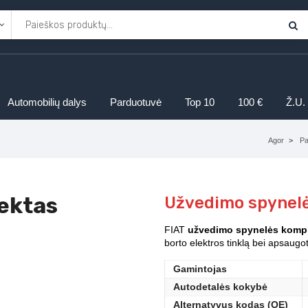
Automobilių dalys
Parduotuvė
Top 10
100 €
Ž.U.
Agor
Pa
ektas
Užvedimo spynel
FIAT
užvedimo spynelės komp
borto elektros tinklą bei apsaug
Gamintojas
Autodetalės kokybė
Alternatyvus kodas (OE)