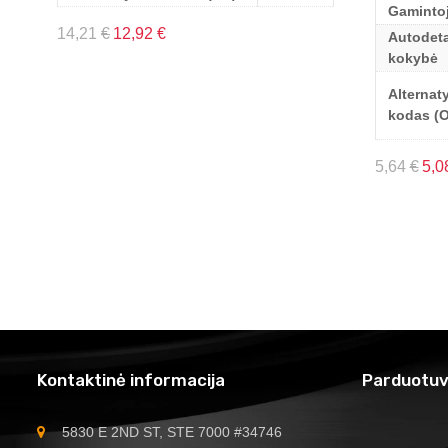
Gaminto
14,21
€
12,92
€
Autodeta
kokybė
Alternat
kodas (
5,64
€
5,0
Kontaktinė informacija
Parduotuv
5830 E 2ND ST, STE 7000 #34746