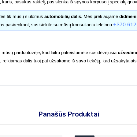
kuris, pasukus raktelį, pasislenka iš spynos korpuso į specialų griove
itės tik mūsų siūlomus
automobilių dalis
. Mes prekiaujame
didmeni
+370 612
os pasirenkant, susisiekite su mūsų konsultantu telefonu
ti mūsų parduotuvėje, kad laiku pakeistumėte susidėvėjusia
užvedimo
ėra, reikiamas dalis tuoj pat užsakome iš savo tiekėjų, kad užsakyta at
Panašūs Produktai