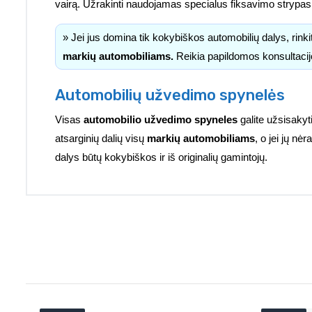
vairą. Užrakinti naudojamas specialus fiksavimo strypas, 
» Jei jus domina tik kokybiškos automobilių dalys, rink
markių automobiliams.
Reikia papildomos konsultacij
Automobilių užvedimo spynelės
Visas
automobilio užvedimo spyneles
galite užsisaky
atsarginių dalių visų
markių automobiliams
, o jei jų n
dalys būtų kokybiškos ir iš originalių gamintojų.