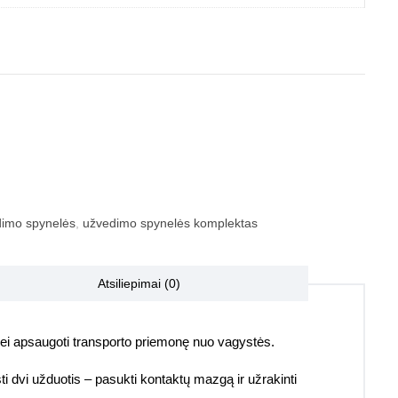
imo spynelės
,
užvedimo spynelės komplektas
Atsiliepimai (0)
irą bei apsaugoti transporto priemonę nuo vagystės.
ti dvi užduotis – pasukti kontaktų mazgą ir užrakinti