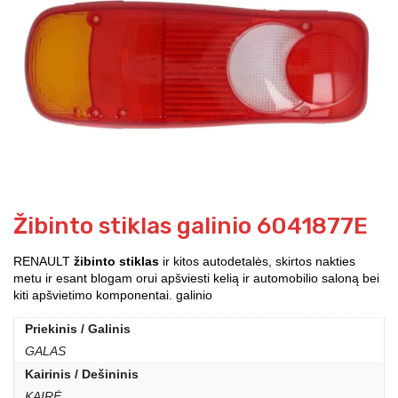
Žibinto stiklas galinio 6041877E
RENAULT
žibinto stiklas
ir kitos autodetalės, skirtos nakties
metu ir esant blogam orui apšviesti kelią ir automobilio saloną bei
kiti apšvietimo komponentai. galinio
Priekinis / Galinis
GALAS
Kairinis / Dešininis
KAIRĖ