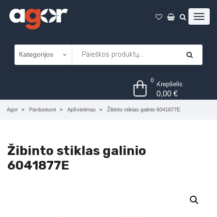
0
Krepšelis
0,00
€
Agor
Parduotuvė
Apšvietimas
Žibinto stiklas galinio 6041877E
Žibinto stiklas galinio
6041877E