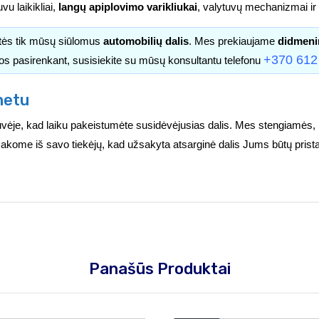
uvu laikikliai,
langų apiplovimo varikliukai
, valytuvų mechanizmai ir k
itės tik mūsų siūlomus
automobilių dalis
. Mes prekiaujame
didmeni
+370 612
os pasirenkant, susisiekite su mūsų konsultantu telefonu
netu
vėje, kad laiku pakeistumėte susidėvėjusias dalis. Mes stengiamės, 
užsakome iš savo tiekėjų, kad užsakyta atsarginė dalis Jums būtų prist
Panašūs Produktai