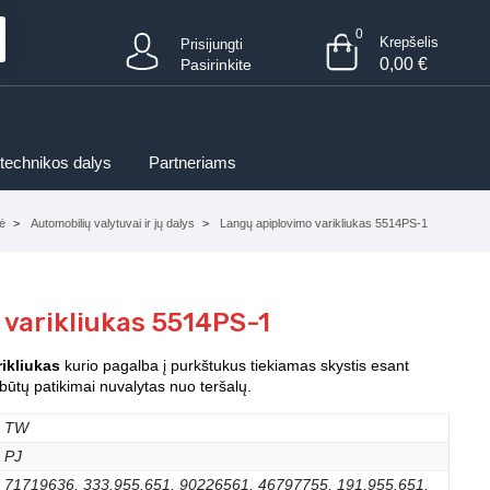
0
Krepšelis
Prisijungti
0,00
€
Pasirinkite
 technikos dalys
Partneriams
ė
Automobilių valytuvai ir jų dalys
Langų apiplovimo varikliukas 5514PS-1
 varikliukas 5514PS-1
ikliukas
kurio pagalba į purkštukus tiekiamas skystis esant
būtų patikimai nuvalytas nuo teršalų.
TW
PJ
71719636, 333.955.651, 90226561, 46797755, 191.955.651,