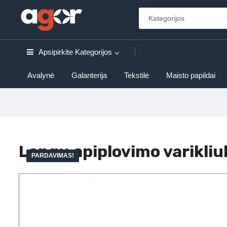
Apsipirkite
Kategorijos
Avalynė
Galanterija
Tekstilė
Maisto papildai
Langų apiplovimo varikli
PARDAVIMAS!