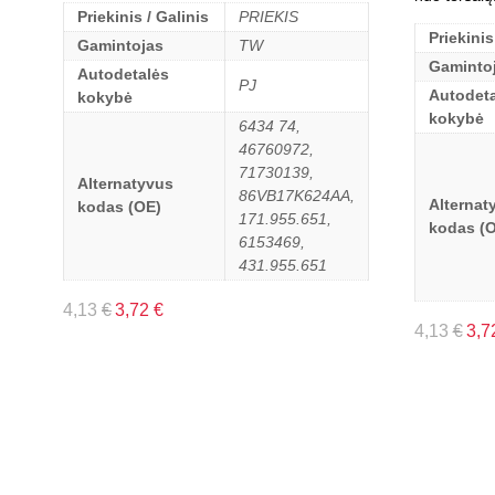
Priekinis / Galinis
PRIEKIS
Priekinis
Gamintojas
TW
Gaminto
Autodetalės
PJ
Autodeta
kokybė
kokybė
6434 74,
46760972,
71730139,
Alternatyvus
86VB17K624AA,
Alternat
kodas (OE)
171.955.651,
kodas (
6153469,
431.955.651
4,13
€
3,72
€
4,13
€
3,7