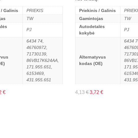
 / Galinis
PRIEKIS
Priekinis / Galinis
PRIEK
jas
TW
Gamintojas
TW
lės
Autodetalės
PJ
PJ
kokybė
6434 74,
6434 7
46760972,
46760
71730139,
71730
yvus
Alternatyvus
86VB17K624AA,
86VB1
OE)
kodas (OE)
171.955.651,
171.95
6153469,
615346
431.955.651
431.95
2
€
4,13
€
3,72
€