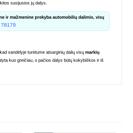
itos susijusios jų dalys.
ne ir mažmenine prekyba automobilių dalimis, visų
 78179
kad sandėlyje turėtume atsarginių dalių visų
markių
atyta kuo greičiau, o pačios dalys būtų kokybiškos ir iš