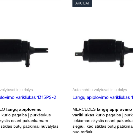
AKCIJA!
alytuvai ir jų dalys
Automobilių valytuvai ir jų dalys
lovimo varikliukas 1315PS-2
Langų apiplovimo varikliukas
MEO
langų apiplovimo
MERCEDES
langų apiplovimo
s
kurio pagalba į purkštukus
varikliukas
kurio pagalba į pur
skystis esant pakankamam
tiekiamas skystis esant pakan
 stiklas būtų patikimai nuvalytas
slėgiui, kad stiklas būtų patikima
.
nuo teršalų.