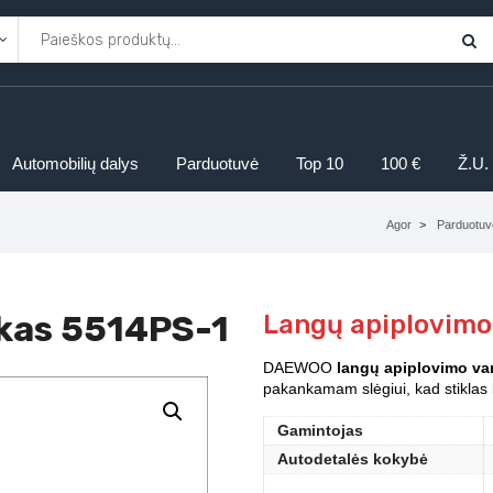
Automobilių dalys
Parduotuvė
Top 10
100 €
Ž.U.
Agor
Parduotuv
ukas 5514PS-1
Langų apiplovimo
DAEWOO
langų apiplovimo var
pakankamam slėgiui, kad stiklas 
Gamintojas
Autodetalės kokybė