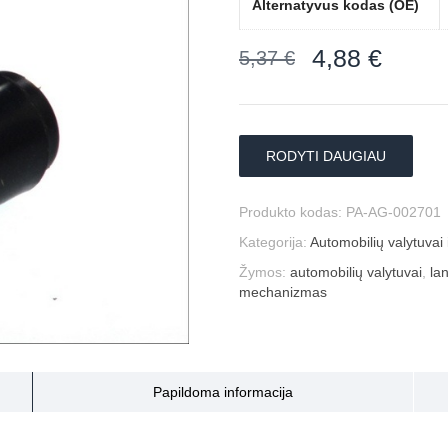
Alternatyvus kodas (OE)
4,88
€
5,37
€
RODYTI DAUGIAU
Produkto kodas:
PA-AG-002701
Kategorija:
Automobilių valytuvai i
Žymos:
automobilių valytuvai
,
la
mechanizmas
Papildoma informacija