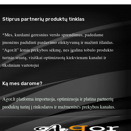
Stiprus partnerių produktų tinklas
*Mes, kurdami geresnius verslo sprendimus, padedame
įmonėms padidinti pardavimo efektyvumą ir mažinti išlaidas.
“Agor.lt” lemia prekybos sėkmę, nes įgalina tobulo produkto
turinio srautą, visiškai optimizuotą kiekvienam kanalui ir
tiksliniam vartotojui
Ką mes darome?
Agor.lt platforma importuoja, optimizuoja ir platina partnerių
produktų turinį į rinkodaros ir mažmeninės prekybos kanalus.