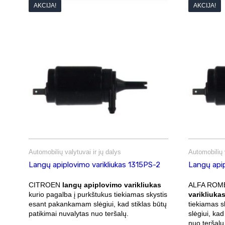
AKCIJA!
AKCIJA!
Automobilių valytuvai ir jų dalys
Automobilių v
Langų apiplovimo varikliukas 1315PS-2
Langų apip
CITROEN
langų apiplovimo varikliukas
ALFA RO
kurio pagalba į purkštukus tiekiamas skystis
varikliuka
esant pakankamam slėgiui, kad stiklas būtų
tiekiamas 
patikimai nuvalytas nuo teršalų.
slėgiui, kad
nuo teršalų