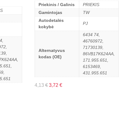
Priekinis / Galinis
PRIEKIS
IS
Gamintojas
TW
Autodetalės
PJ
kokybė
6434 74,
4,
46760972,
972,
71730139,
Alternatyvus
139,
86VB17K624AA,
kodas (OE)
7K624AA,
171.955.651,
5.651,
6153469,
9,
431.955.651
5.651
4,13
€
3,72
€