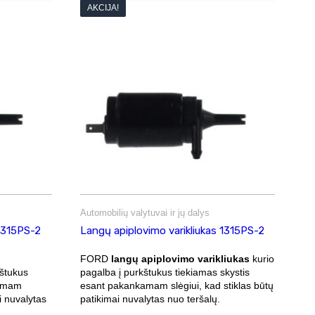
AKCIJA!
Automobilių valytuvai ir jų dalys
 1315PS-2
Langų apiplovimo varikliukas 1315PS-2
FORD
langų apiplovimo varikliukas
kurio
kštukus
pagalba į purkštukus tiekiamas skystis
kamam
esant pakankamam slėgiui, kad stiklas būtų
i nuvalytas
patikimai nuvalytas nuo teršalų.