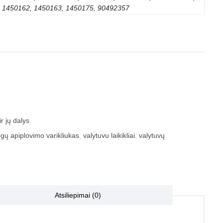
1450162, 1450163, 1450175, 90492357
r jų dalys
ngų apiplovimo varikliukas
,
valytuvu laikikliai
,
valytuvų
Atsiliepimai (0)